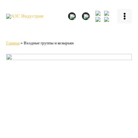
Перейти
к
содержимому
Main
Menu
Главная
»
Входные группы и козырьки